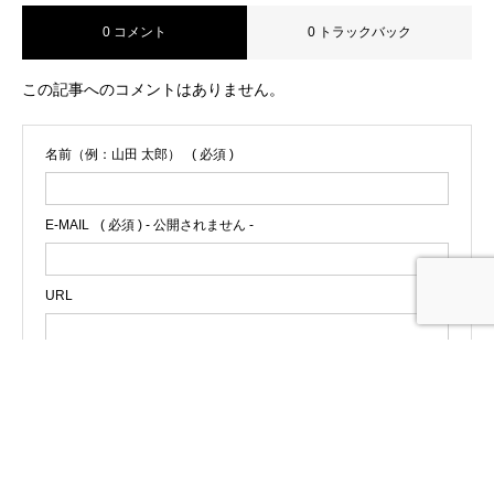
0 コメント
0 トラックバック
この記事へのコメントはありません。
名前（例：山田 太郎）
( 必須 )
E-MAIL
( 必須 ) - 公開されません -
URL
PA