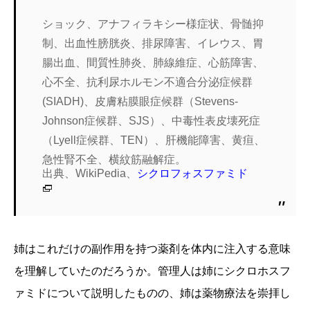
ショック、アナフィラキシー様症状、骨髄抑
制、出血性膀胱炎、排尿障害、イレウス、胃
腸出血、間質性肺炎、肺線維症、心筋障害、
心不全、抗利尿ホルモン不適合分泌症候群
(SIADH)、皮膚粘膜眼症候群（Stevens-
Johnson症候群、SJS）、中毒性表皮壊死症
（Lyell症候群、TEN）、肝機能障害、黄疸、
急性腎不全、横紋筋融解症。
出典、WikiPedia、
シクロフォスファミド
姉はこれだけの副作用を持つ薬剤を体内に注入する意味
を理解していたのだろうか。管理人は姉にシクロホスフ
ァミドについて説明したものの、姉は薬物療法を崇拝し