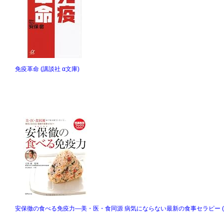
免疫革命 (講談社 α文庫)
安保徹の食べる免疫力―美・医・食同源 病気にならない最新の食事セラピー (特選