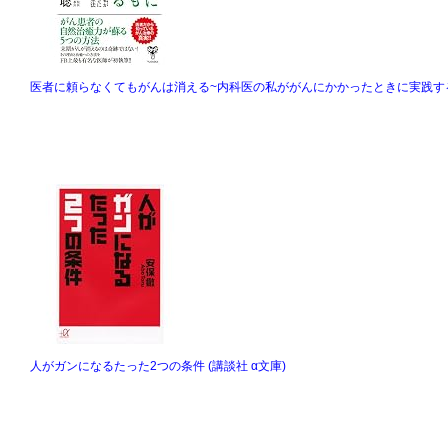
医者に頼らなくてもがんは消える~内科医の私ががんにかかったときに実践す
人がガンになるたった2つの条件 (講談社 α文庫)