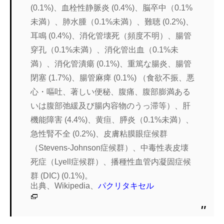
(0.1%)、血栓性静脈炎 (0.4%)、脳卒中（0.1%
未満）、肺水腫（0.1%未満）、難聴 (0.2%)、
耳鳴 (0.4%)、消化管壊死（頻度不明）、腸管
穿孔（0.1%未満）、消化管出血（0.1%未
満）、消化管潰瘍 (0.1%)、重篤な腸炎、腸管
閉塞 (1.7%)、腸管麻痺 (0.1%) （食欲不振、悪
心・嘔吐、著しい便秘、腹痛、腹部膨満ある
いは腹部弛緩及び腸内容物のうっ滞等）、肝
機能障害 (4.4%)、黄疸、膵炎（0.1%未満）、
急性腎不全 (0.2%)、皮膚粘膜眼症候群
（Stevens-Johnson症候群）、中毒性表皮壊
死症（Lyell症候群）、播種性血管内凝固症候
群 (DIC) (0.1%)。
出典、Wikipedia、
パクリタキセル