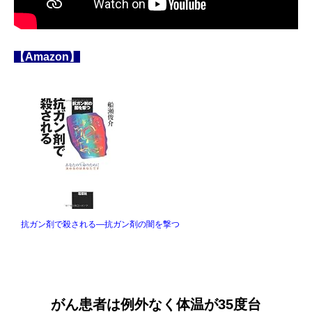
【Amazon】
抗ガン剤で殺される―抗ガン剤の闇を撃つ
がん患者は例外なく体温が35度台