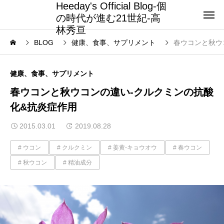
Heeday's Official Blog-個
の時代が進む21世紀-高
林秀亘
BLOG
健康、食事、サプリメント
春ウコンと秋ウ
健康、食事、サプリメント
春ウコンと秋ウコンの違い-クルクミンの抗酸
化&抗炎症作用
2015.03.01
2019.08.28
ウコン
クルクミン
姜黄-キョウオウ
春ウコン
秋ウコン
精油成分